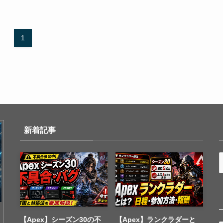
1
新着記事
【Apex】シーズン30の不
【Apex】ランクラダーと