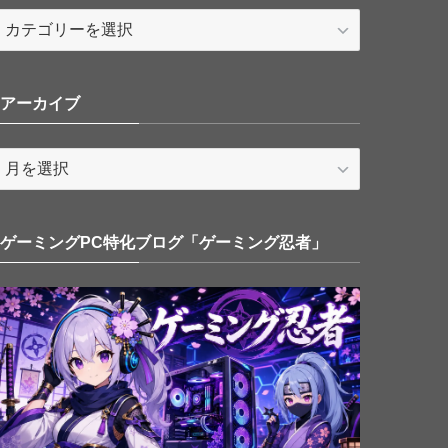
カ
テ
ゴ
リ
アーカイブ
ー
ア
ー
カ
イ
ゲーミングPC特化ブログ「ゲーミング忍者」
ブ