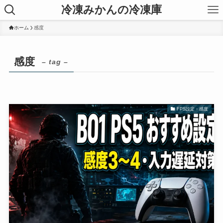
冷凍みかんの冷凍庫
ホーム
感度
感度
– tag –
FPS設定・感度