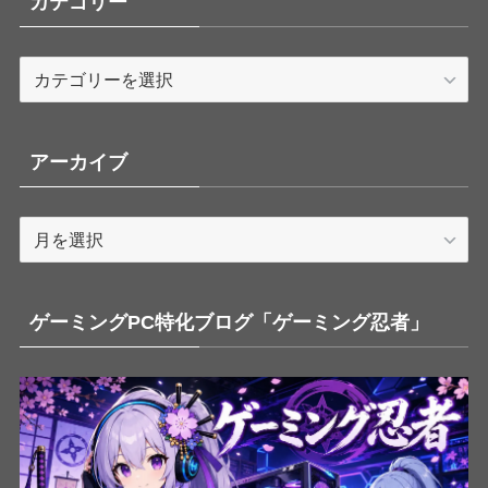
カテゴリー
カ
テ
ゴ
リ
アーカイブ
ー
ア
ー
カ
イ
ゲーミングPC特化ブログ「ゲーミング忍者」
ブ