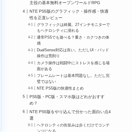
主役の基本無料オープンワールドRPG
NTE PS5版のグラフィック・操作感・快適
性を正直レビュー
グラフィックは綺麗。27インチモニターで
もヘテロシティに浸れる
通常PS5でも遊べる？重さ・カクつきの体
感
DualSense対応は良い。ただしUI・パッド
操作は荒削り
カメラ操作は戦闘中にストレスを感じる場
面がある
フレームレートは基本問題なし。ただし完
璧ではない
NTE PS5版の快適性まとめ
PS5版・PC版・スマホ版はどれがおすす
め？
NTE PS5版をやり込んで分かった面白い点4
選
ヘテロシティの街並みは歩くだけでコンテ
ンツになる