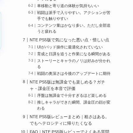
車移動と寄り道の体験が気持ちいい
戦闘は派手で入りやすい。アクションが苦
手でも触りやすい
コンテンツ量はかなり多い。ただし全部追
うと疲れる
NTE PS5版で気になった悪い点・惜しい点
UIがパッド操作に最適化されていない
育成と日課を追うと作業になる瞬間がある
ストーリーとキャラのノリは好みが分かれ
る
戦闘の奥深さは今後のアップデートに期待
NTE PS5版は無課金でも楽しめる？ガチ
ャ・課金圧を本音で評価
序盤は無課金で十分すぎるほど楽しめる
推しキャラができた瞬間、課金圧の顔が変
わる
NTE PS5版レビューまとめ｜粗さはある。
でもヘテロシティに帰りたくなる
FAQ｜NTE PS5版レビューでよくある質問