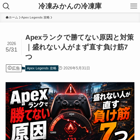
冷凍みかんの冷凍庫
ホーム
Apex Legends 攻略
Apexランクで勝てない原因と対策
2026
｜盛れない人がまず直す負け筋7
5/31
つ
広告
2026年5月31日
Apex Legends 攻略