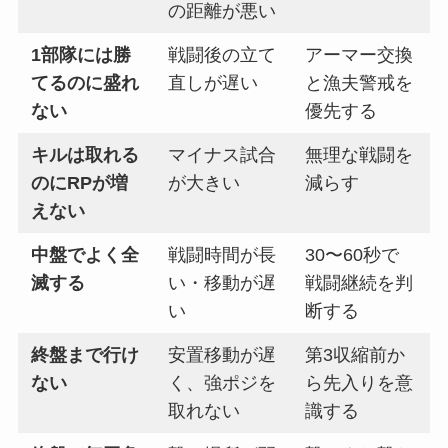
の距離が悪い
1部隊には勝
戦闘後の立て
アーマー交換
てるのに盛れ
直しが遅い
と漁夫警戒を
ない
優先する
キルは取れる
マイナス試合
無理な戦闘を
のにRPが増
が大きい
減らす
えない
中盤でよく全
戦闘時間が長
30〜60秒で
滅する
い・移動が遅
戦闘継続を判
い
断する
終盤まで行け
安置移動が遅
第3収縮前か
ない
く、強ポジを
ら先入りを意
取れない
識する