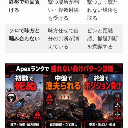
終盤で毎回負
撃つ場所が弱
撃つより撃た
ける
い・複数射線
れない場所を
を受ける
取る
ソロで味方と
味方任せで自
ピンと距離
噛み合わない
分の判断が消
感、撤退判断
えている
を意識する