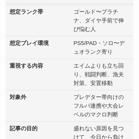
想定ランク帯
ゴールド〜プラチ
ナ、ダイヤ手前で伸
び悩む人
想定プレイ環境
PS5/PAD・ソロ〜デ
ュオランク寄り
重視する内容
エイムよりも立ち回
り、戦闘判断、漁夫
対策、安置移動
対象外
プレデター帯向けの
フルパ連携や大会レ
ベルのマクロ判断
記事の目的
盛れない原因を見つ
けて、今日から負け