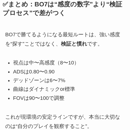
✅まとめ：BO7は“感度の数字”より“検証
プロセス”で差がつく
BO7で勝てるようになる最短ルートは、強い感度
を“探す”ことではなく、
検証と慣れ
です。
視点は中〜高感度（8〜10）
ADSは0.80〜0.90
デッドゾーンは6〜7%
曲線はダイナミックor標準
FOVは90〜100で調整
これが現環境の安定ラインですが、本当に大切な
のは“自分のプレイを観察すること”。