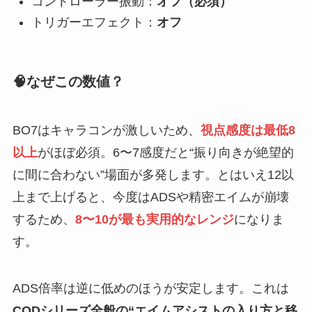
コントローラー振動：
オフ（必須）
トリガーエフェクト：
オフ
🧠なぜこの数値？
BO7はキャラコンが激しいため、
視点感度は最低8
以上
がほぼ必須。6〜7感度だと“振り向きが絶望的
に間に合わない”場面が多発します。とはいえ12以
上まで上げると、今度はADSや精密エイムが崩壊
するため、
8〜10が最も実用的なレンジ
になりま
す。
ADS倍率は逆に低めのほうが安定します。これは
CODシリーズ全般の“エイムアシストの入り方と移