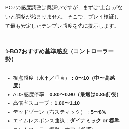
BO7の感度調整は奥深いですが、まずは“土台”がな
いと調整が始まりません。そこで、プレイ検証し
て最も安定したテンプレ感度を先に提示します。
✨BO7おすすめ基準感度（コントローラー
勢）
視点感度（水平／垂直）：
8〜10（中〜高感
度）
ADS感度倍率：
0.80〜0.90（最適は0.85前後）
高倍率スコープ：
1.00〜1.10
デッドゾーン（右スティック）：
5〜8%
エイムレスポンス曲線：
ダイナミック or 標準