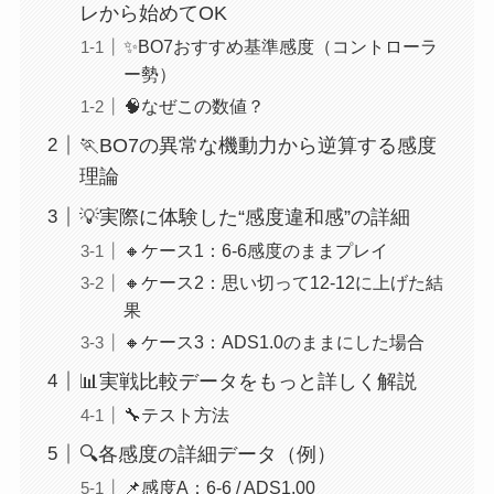
レから始めてOK
✨BO7おすすめ基準感度（コントローラ
ー勢）
🧠なぜこの数値？
🏃BO7の異常な機動力から逆算する感度
理論
💡実際に体験した“感度違和感”の詳細
🔸ケース1：6-6感度のままプレイ
🔸ケース2：思い切って12-12に上げた結
果
🔸ケース3：ADS1.0のままにした場合
📊実戦比較データをもっと詳しく解説
🔧テスト方法
🔍各感度の詳細データ（例）
📌感度A：6-6 / ADS1.00