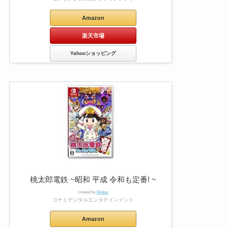
Amazon
楽天市場
Yahooショッピング
桃太郎電鉄 ~昭和 平成 令和も定番! ~
created by
Rinker
コナミデジタルエンタテインメント
Amazon