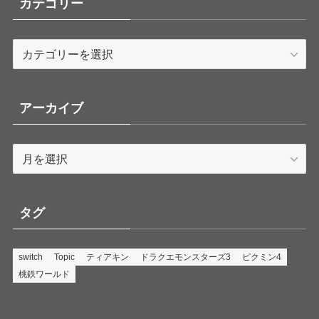
カテゴリー
カ
テ
ゴ
リ
アーカイブ
ー
ア
ー
カ
イ
タグ
ブ
switch
Topic
ティアキン
ドラクエモンスターズ3
ピクミン4
桃鉄ワールド