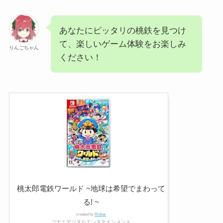
あなたにピッタリの桃鉄を見つけ
て、楽しいゲーム体験をお楽しみ
りんごちゃん
ください！
桃太郎電鉄ワールド ~地球は希望でまわって
る! ~
created by
Rinker
コナミデジタルエンタテインメント