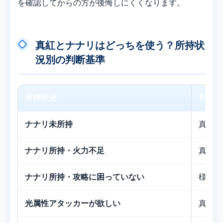
を確認してからの方が後悔しにくくなります。
真紅とナナリはどっちを使う？所持状
況別の判断基準
所持状況
判断
ナナリ未所持
真紅の
ナナリ所持・火力不足
真紅も
ナナリ所持・攻略に困っていない
様子見
光属性アタッカーが欲しい
真紅を