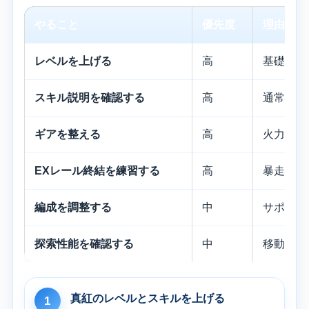
やること
優先度
理由
レベルを上げる
高
基礎ステ
スキル説明を確認する
高
通常状態
ギアを整える
高
火力に直
EXレール終結を練習する
高
暴走状態
編成を調整する
中
サポート
探索性能を確認する
中
移動や素
真紅のレベルとスキルを上げる
1