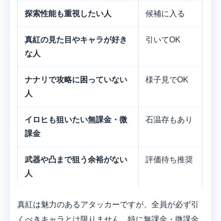
探索性能も重視したい人
候補に入る
暴
真紅の見た目やキャラが好き
引いてOK
長
な人
ナナリで攻略に困っていない
様子見でOK
役
人
が
イロヒも狙いたい無課金・微
石温存もあり
真
課金
武器や凸まで狙う余裕がない
評価待ち推奨
無
人
た
真紅は魅力のあるアタッカーですが、全員が必ず引
くべきキャラとは限りません。特に無課金・微課金