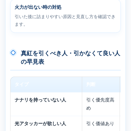
火力が出ない時の対処
引いた後に詰まりやすい原因と見直し方を確認でき
ます。
真紅を引くべき人・引かなくて良い人
の早見表
タイプ
判断
理
ナナリを持っていない人
引く優先度高
メ
め
す
光アタッカーが欲しい人
引く価値あり
光