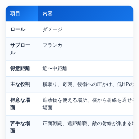
項目
内容
ロール
ダメージ
サブロー
フランカー
ル
得意距離
近〜中距離
主な役割
横取り、奇襲、後衛への圧かけ、低HPの
得意な場
遮蔽物を使える場所、横から射線を通せる
面
場面
苦手な場
正面戦闘、遠距離戦、敵の射線が集まる場
面