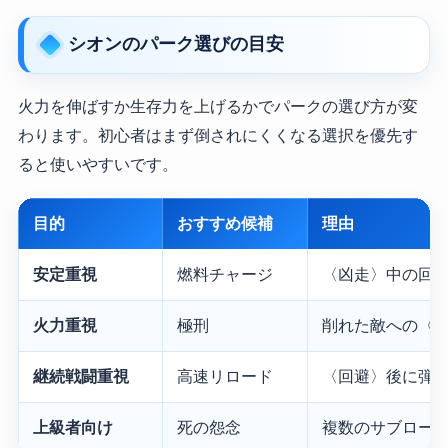
シオンのパーク選びの目安
火力を伸ばすか生存力を上げるかでパークの選び方が変
わります。初心者はまず倒されにくくなる選択を優先す
ると使いやすいです。
目的
おすすめ候補
理由
安定重視
燃料チャージ
〈凶走〉中の回
火力重視
極刑
削れた敵への〈
継続戦闘重視
高速リロード
〈回避〉後に弾
上級者向け
死の怨念
複数のサブロー