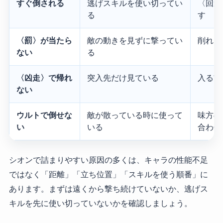
すぐ倒される
逃げスキルを使い切ってい
〈回避
る
す
〈罰〉が当たら
敵の動きを見ずに撃ってい
削れた
ない
る
〈凶走〉で帰れ
突入先だけ見ている
入る前
ない
ウルトで倒せな
敵が散っている時に使って
味方の
い
いる
合わせ
シオンで詰まりやすい原因の多くは、キャラの性能不足
ではなく「距離」「立ち位置」「スキルを使う順番」に
あります。まずは遠くから撃ち続けていないか、逃げス
キルを先に使い切っていないかを確認しましょう。