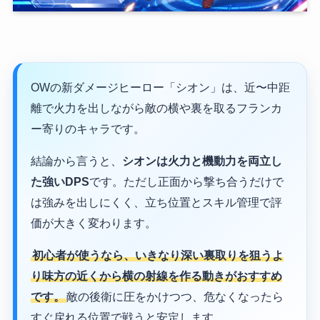
OWの新ダメージヒーロー「シオン」は、近〜中距
離で火力を出しながら敵の横や裏を取るフランカ
ー寄りのキャラです。
結論から言うと、
シオンは火力と機動力を両立し
た強いDPS
です。ただし正面から撃ち合うだけで
は強みを出しにくく、立ち位置とスキル管理で評
価が大きく変わります。
初心者が使うなら、いきなり深い裏取りを狙うよ
り味方の近くから横の射線を作る動きがおすすめ
です。
敵の後衛に圧をかけつつ、危なくなったら
すぐ戻れる位置で戦うと安定します。