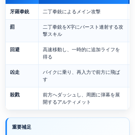
牙羅拳銃
二丁拳銃によるメイン攻撃
罰
二丁拳銃をX字にバースト連射する攻
撃スキル
回避
高速移動し、一時的に追加ライフを
得る
凶走
バイクに乗り、再入力で前方に飛ば
す
殺戮
前方へダッシュし、周囲に弾幕を展
開するアルティメット
重要補足