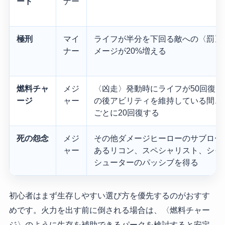
ード
ナー
極刑
マイ
ライフが半分を下回る敵への〈罰〉
ナー
メージが20%増える
燃料チャ
メジ
〈凶走〉発動時にライフが50回復し
ージ
ャー
の後アビリティを維持している間、
ごとに20回復する
死の怨念
メジ
その他ダメージヒーローのサブロー
ャー
あるリコン、スペシャリスト、シャ
シューターのパッシブを得る
初心者はまず生存しやすい選び方を優先するのがおすす
めです。火力を出す前に倒される場合は、〈燃料チャー
ジ〉のように生存を補助できるパークを検討すると安定