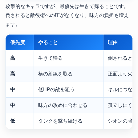
攻撃的なキャラですが、最優先は生きて帰ることです。
倒されると敵後衛への圧がなくなり、味方の負担も増え
ます。
優先度
やること
理由
高
生きて帰る
倒されると圧
高
横の射線を取る
正面より火力
中
低HPの敵を狙う
キルにつなが
中
味方の攻めに合わせる
孤立しにくく
低
タンクを撃ち続ける
シオンの強み