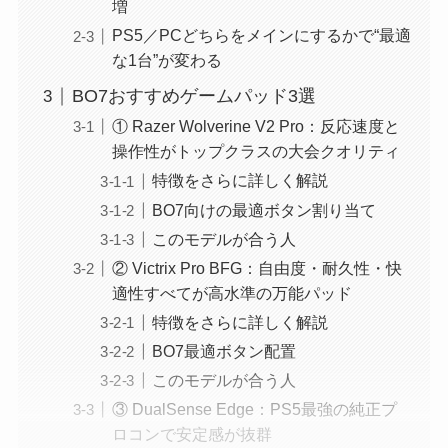
増
PS5／PCどちらをメインにするかで“最適
な1台”が変わる
BO7おすすめゲームパッド3選
① Razer Wolverine V2 Pro：反応速度と
操作性がトップクラスの大会クオリティ
特徴をさらに詳しく解説
BO7向けの最適ボタン割り当て
このモデルが合う人
② Victrix Pro BFG：自由度・耐久性・快
適性すべてが高水準の万能パッド
特徴をさらに詳しく解説
BO7最適ボタン配置
このモデルが合う人
③ DualSense Edge：PS5最強の純正プ
ロコンで安定感が抜群