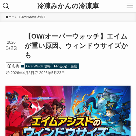
冷凍みかんの冷凍庫
ホーム
OverWatch 攻略
【OW/オーバーウォッチ】エイム
2026
が重い原因、ウィンドウサイズか
5/23
も
広告
OverWatch 攻略
FPS設定・感度
2026年4月8日
2026年5月23日