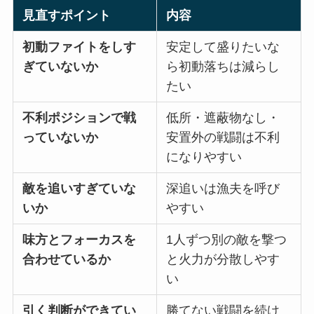
見直すポイント
内容
初動ファイトをしす
安定して盛りたいな
ぎていないか
ら初動落ちは減らし
たい
不利ポジションで戦
低所・遮蔽物なし・
っていないか
安置外の戦闘は不利
になりやすい
敵を追いすぎていな
深追いは漁夫を呼び
いか
やすい
味方とフォーカスを
1人ずつ別の敵を撃つ
合わせているか
と火力が分散しやす
い
引く判断ができてい
勝てない戦闘を続け